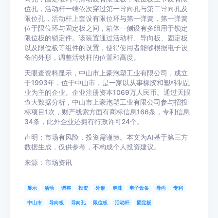
位孔，活动杆一端依次穿过第一导向孔与第二导向孔及
限位孔，活动杆上套设有限位环与第一弹簧，第一弹簧
位于限位环与固定板之间，箱体一侧设有多组用于锁定
限位板的锁定件。该装置通过活动杆、导向板、固定板
以及限位板等组件的设置，使得使用者能够根据电子设
备的外形，调整活动杆的位置和高度。
天眼查资料显示，中山市上豪泡塑工业有限公司，成立
于1993年，位于中山市，是一家以从事橡胶和塑料制品
业为主的企业。企业注册资本1069万人民币。通过天眼
查大数据分析，中山市上豪泡塑工业有限公司参与招投
标项目1次，财产线索方面有商标信息166条，专利信息
34条，此外企业还拥有行政许可24个。
声明：市场有风险，投资需谨慎。本文为AI基于第三方
数据生成，仅供参考，不构成个人投资建议。
来源：市场资讯
显示
活动
调整
投资
外形
泡沫
电子设备
导向
专利
中山市
导向板
导向孔
限位板
活动杆
固定板