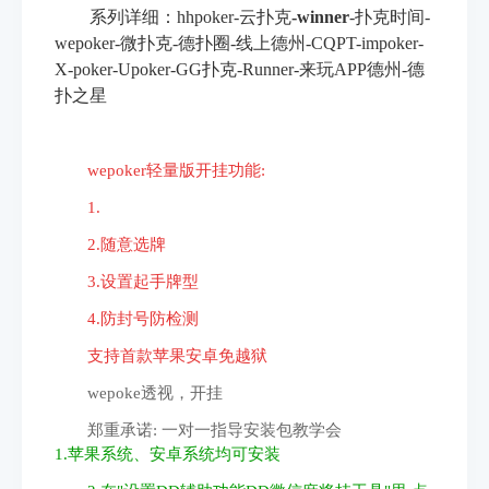
系列详细：hhpoker
-云扑克
-
winner
-扑克时间
-
wepoker
-微扑克
-德扑圈
-线上德州
-CQPT-impoker-
X-
poker
-Upoker-GG扑克-Runner-来玩APP德州-德
扑之星
wepoker轻量版开挂功能:
1.
2.随意选牌
3.设置起手牌型
4.防封号防检测
支持首款苹果安卓免越狱
wepoke透视，开挂
郑重承诺: 一对一指导安装包教学会
1
.苹果系统、安卓系统均可安装