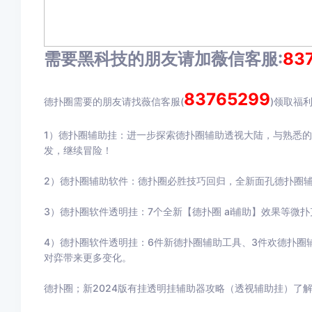
需要黑科技的朋友请加薇信客服:
83
83765299
德扑圈需要的朋友请找薇信客服(
)领取福
1）德扑圈辅助挂：进一步探索德扑圈辅助透视大陆，与熟悉
发，继续冒险！
2）德扑圈辅助软件：德扑圈必胜技巧回归，全新面孔德扑圈
3）德扑圈软件透明挂：7个全新【德扑圈 ai辅助】效果等微
4）德扑圈软件透明挂：6件新德扑圈辅助工具、3件欢德扑圈
对弈带来更多变化。
德扑圈；新2024版有挂透明挂辅助器攻略（透视辅助挂）了