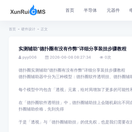
首页
半导体
元器件
首页
硬件设计
正文
实测辅助“德扑圈有没有作弊”详细分享装挂步骤教程
pyy006
2026-06-08 08:27:34
0
次
德扑圈实测辅助“德扑圈有没有作弊”详细分享装挂步骤教程
德扑圈辅助器中分为三种模型：德扑圈软件透明挂、德扑圈辅
每个模型中均包含「透视」元素，给对局增加了更多的可能性
在「德扑圈软件透明挂」中，德扑圈辅助挂上会随机刷出不同
扑圈辅助价格，先到先得
于是「透视」与「德扑圈辅助挂」的优先权，也是我们需要在