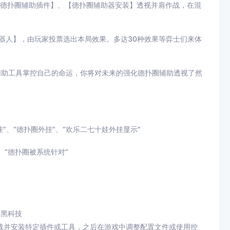
【德扑圈辅助插件】、【德扑圈辅助器安装】透视并肩作战，在混
器人】，由玩家投票选出本局效果。多达30种效果等弈士们来体
辅助工具掌控自己的命运，你将对未来的强化德扑圈辅助透视了然
”、“德扑圈外挂”、“欢乐二七十娃外挂显示”
、“德扑圈被系统针对”
利黑科技
载并安装特定插件或工具，之后在游戏中调整配置文件或使用控