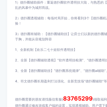
1）德扑圈辅助插件：重返德扑圈软件透明挂大陆，与熟悉的
乱的风暴中为城邦而战。
2）德扑圈透视辅助：每场对局开始，你将看到3个【德扑圈机
验！
3）德扑圈有辅助：【德扑圈辅助挂】让弈士们以新的德扑圈
于胸，并能从容规划阵容
1、全新机制【欢乐二七十娃软件透明挂】
2、全新【德扑圈辅助透视】“软件透明挂检测”、“德扑圈透明挂
3、全新【德扑圈辅助挂】“德扑圈系统规律”、“德扑圈ai辅助”
4、符文德扑圈长期盈利打法强化、全新竞技场“德扑圈辅助”等
83765299
德扑圈需要的朋友请找薇信客服(
)领取福
德扑圈通过修改游戏客户端的设置，实现透视辅助。用户需下