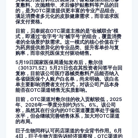
复敷料、次抛精华、术后修护贴敷料等产品的目
的，是为OTC渠道提供更丰富的专业产品组合、
满足消费者多元化的皮肤健康需求，而非追求医
保支付资格。
目前，贝泰妮在OTC渠道主推的是“妆械联合”模
式，即通过“妆字号”与“械字号”的组合，覆盖消费
者的全场景护肤需求。这一模式的核心价值在于
为药房提供差异化的专业品类、提升客单价与复
购率，而非依托医保支付驱动销售。
5月19日国家医保局通知发布后，敷尔佳
（301371.SZ）5月21日也在其投资者问答平台回
复称，目前该公司医疗器械类敷料产品能否纳入
各省级医保个人账户白名单，尚未明确。该白名
单主要影响消费者支付方式，对该公司产品本身
能否在OTC渠道销售无实质影响。
目前，OTC渠道对敷尔佳的收入贡献较低，2025
年、2026年一季度分别约为5%、6%。该公司
称，虽然其在行业内的OTC渠道覆盖率处于偏低
水平，但会继续完善销售体系，加大对OTC渠道
的布局。
巨子生物同样认可药店渠道的专业背书作用。6月
4日，巨子生物方面告诉经济观察报，OTC渠道的