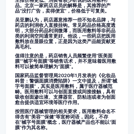
主推价格更低、消费者较少听说的医用敷料产
品。北京一家药店店员的解释是，其推荐的产
品“没打广告，卖得便宜”，价格低于可复美。
吴亚鹏认为，药店愿意推荐一些不知名品牌，与
药店的利润收入直接挂钩。常见药品价格高度透
明，大部分药品利润微薄，而医用敷料等非药品
类的利润空间通常更好。他说，一些药店把医用
敷料放在显眼位置，正是因为这类产品能贡献更
高毛利。
值得注意的是，药店销售人员频繁使用“医美面
膜”“械字号面膜”等销售话术，并不意味着医用敷
料可以被简单理解为“面膜”。
国家药品监督管理局2020年1月发表的《化妆品
科普：警惕面膜消费陷阱》一文中提及，所谓“械
字号面膜”，其实是医用敷料，属于医疗器械范
畴。医用敷料可以与创面直接或间接接触，具有
吸收创面渗出液、支撑器官、防粘连或者为创面
愈合提供适宜环境等医疗作用。
按照医疗器械管理的相关要求，医用敷料命名不
得含有“美容”“保健”等宣称词语，因此，不存
在“械字号面膜”概念，医疗器械产品也不能以“面
膜”作为其名称。