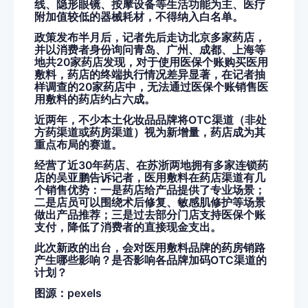
线、隐形眼镜、按摩设备等生活功能为主、医疗
附加值较低的器械耗材，不得纳入白名单。
政策发布半月后，记者先后走访北京多家药店，
并以消费者身份询问青岛、广州、成都、上海等
地共20家药店发现，对于使用医保个账购买医用
敷料，药店的终端执行情况差异显著，在记者抽
样调查的20家药店中，无法通过医保个账销售医
用敷料的药店约占六成。
近两年，不少本土化妆品品牌将OTC渠道（非处
方药渠道或药房渠道）视为新增量，药店成为其
重点布局的赛道。
经营了近30年药店、在苏浙两地拥有多家连锁药
店的吴亚鹏告诉记者，医用敷料在药店渠道有几
个销售优势：一是药店给产品提供了专业场景；
二是店员可以围绕术后修复、敏感肌修护等场景
做出产品推荐；三是过去部分门店支持医保个账
支付，降低了消费者的直接现金支出。
此次新政的出台，会对医用敷料品牌的药房销路
产生哪些影响？是否影响各品牌加码OTC渠道的
计划？
图源：pexels