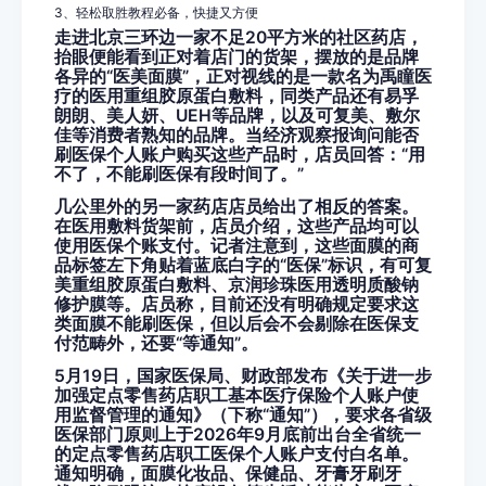
3
、轻松取胜教程必备，快捷又方便
走进北京三环边一家不足20平方米的社区药店，
抬眼便能看到正对着店门的货架，摆放的是品牌
各异的“医美面膜”，正对视线的是一款名为禹瞳医
疗的医用重组胶原蛋白敷料，同类产品还有易孚
朗朗、美人妍、UEH等品牌，以及可复美、敷尔
佳等消费者熟知的品牌。当经济观察报询问能否
刷医保个人账户购买这些产品时，店员回答：“用
不了，不能刷医保有段时间了。”
几公里外的另一家药店店员给出了相反的答案。
在医用敷料货架前，店员介绍，这些产品均可以
使用医保个账支付。记者注意到，这些面膜的商
品标签左下角贴着蓝底白字的“医保”标识，有可复
美重组胶原蛋白敷料、京润珍珠医用透明质酸钠
修护膜等。店员称，目前还没有明确规定要求这
类面膜不能刷医保，但以后会不会剔除在医保支
付范畴外，还要“等通知”。
5月19日，国家医保局、财政部发布《关于进一步
加强定点零售药店职工基本医疗保险个人账户使
用监督管理的通知》（下称“通知”），要求各省级
医保部门原则上于2026年9月底前出台全省统一
的定点零售药店职工医保个人账户支付白名单。
通知明确，面膜化妆品、保健品、牙膏牙刷牙