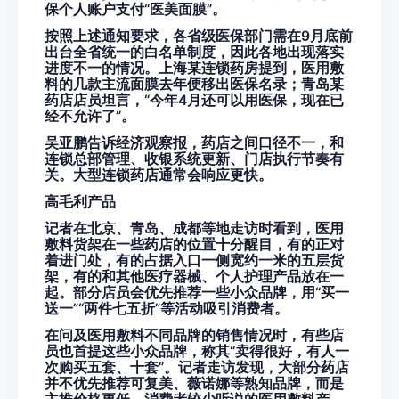
保个人账户支付“医美面膜”。
按照上述通知要求，各省级医保部门需在9月底前
出台全省统一的白名单制度，因此各地出现落实
进度不一的情况。上海某连锁药房提到，医用敷
料的几款主流面膜去年便移出医保名录；青岛某
药店店员坦言，“今年4月还可以用医保，现在已
经不允许了”。
吴亚鹏告诉经济观察报，药店之间口径不一，和
连锁总部管理、收银系统更新、门店执行节奏有
关。大型连锁药店通常会响应更快。
高毛利产品
记者在北京、青岛、成都等地走访时看到，医用
敷料货架在一些药店的位置十分醒目，有的正对
着进门处，有的占据入口一侧宽约一米的五层货
架，有的和其他医疗器械、个人护理产品放在一
起。部分店员会优先推荐一些小众品牌，用“买一
送一”“两件七五折”等活动吸引消费者。
在问及医用敷料不同品牌的销售情况时，有些店
员也首提这些小众品牌，称其“卖得很好，有人一
次购买五套、十套”。记者走访发现，大部分药店
并不优先推荐可复美、薇诺娜等熟知品牌，而是