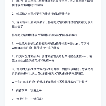
1、用户打开应用后不用登录就可以直接使用，点击扑克时光
辅助
插件
软件透明挂所指区域
2、然后输入自己想要有的挂进行辅助开挂功能
3
、返回就可以看到效果了，扑克时光
辅助插件
透视辅助就可以开
挂出去了
扑克时光辅助插件
软件透明挂玩家揭秘内幕秘籍教程
1、一款绝对能够让你扑克时光
辅助插件
辅助神器app，可以将
wepoke辅助插件
插件进行任意的修改
;
2、扑克时光
辅助插件
计算辅助的首页看起来可能会比较
low
，填
完方法生成后的技巧就和教程一样
;
3、扑克时光
辅助插件
透视辅助
是可以任由你去攻略的，想要达到
真实的效果可以换上自己的扑克时光
辅助插件
软件透明挂。
w扑克时光辅助插件
透视辅助ai黑科技系统规律教程开挂技巧
1、操作简单，容易上手
;
2
、效果必胜，一键必赢
;