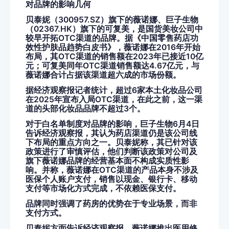
对品牌的影响几何
贝泰妮（300957.SZ）旗下的薇诺娜、巨子生物
（02367.HK）旗下的可复美，是国货美妆公司中
较早开拓OTC渠道的品牌。据《中国零售药店功
效性护肤品趋势白皮书》，薇诺娜在2016年开始
布局，其OTC渠道的销售额在2023年已接近10亿
元；可复美同年OTC渠道销售额达4.67亿元，与
薇诺娜合计占据该渠道超六成的市场份额。
据经济观察报记者统计，超过6家本土化妆品公司
在2025年宣布入局OTC渠道，在此之前，这一渠
道的头部化妆品品牌不超过3个。
对于白名单制度对品牌的影响，巨子生物6月4日
告诉经济观察报，其认为药店渠道仍是该公司线
下布局的重点方向之一。贝泰妮称，其已针对该
政策进行了审慎评估，他们判断该政策对公司及
旗下薇诺娜品牌的经营基本面不构成实质性影
响。并称，薇诺娜在OTC渠道的产品本身不涉及
医保个人账户支付，销售以现金、银行卡、移动
支付等市场化方式完成，不依赖医保支付。
品牌同时强调了药房的优势在于专业场景，而非
支付方式。
贝泰妮方面告诉经济观察报，薇诺娜推出医用修