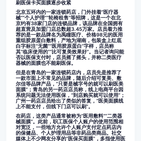
刷医保卡买面膜逐步收紧
北京五环内的一家连锁药店，门外挂着“医疗器
械”“个人护理”“轮椅租售”等招牌，这是一个在北
京约有38家门店的连锁品牌，该品牌在全国拥有
超直营及加盟门店总数超3.45万家。店员着力推
荐的是一款品牌名为禹瞳医疗、价格98元的医用
重组胶原蛋白敷料，产地为湖南，包装盒上红底
白字标注“无菌”“医用胶原蛋白”字样，店员称
其“临床使用的”“比可复美效果好”。当记者询问能
否以医保支付时，店员摇了摇头，并称二类医疗
器械的面膜也不能刷医保。
但是在青岛的一家连锁药店内，店员先是推荐了
一款市面上不常见的品牌，随后介绍可复美、敷
尔佳等品牌产品，“只要是械字号的就可以刷医美
面膜”；青岛的另一药店店员称，线上电商平台因
系统问题无法使用医保，“到店购买就可以使用”；
广州一药店店员给出了类似的答复，“医美面膜线
上不能支付，但线下门店可以刷”。
在药店，这类产品通常被称为“医用敷料”“二类器
械面膜”。此前，职工医保个人账户的使用范围相
对宽泛，一些地方允许个人账户支付定点药店内
的保健品、个人护理用品等非药品类商品。社交
媒体上不少网友分享的“医保买面膜”，多指使用医