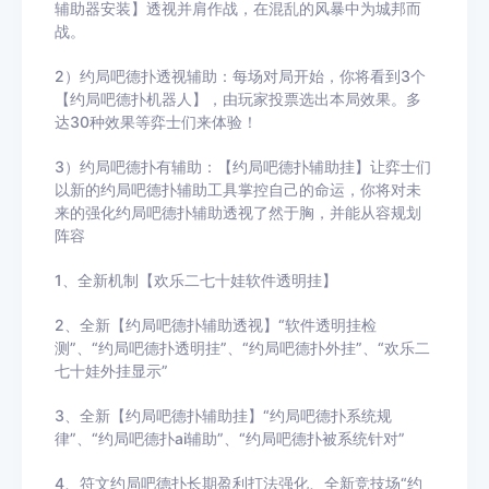
辅助器安装】透视并肩作战，在混乱的风暴中为城邦而
战。
2）约局吧德扑透视辅助：每场对局开始，你将看到3个
【约局吧德扑机器人】，由玩家投票选出本局效果。多
达30种效果等弈士们来体验！
3）约局吧德扑有辅助：【约局吧德扑辅助挂】让弈士们
以新的约局吧德扑辅助工具掌控自己的命运，你将对未
来的强化约局吧德扑辅助透视了然于胸，并能从容规划
阵容
1、全新机制【欢乐二七十娃软件透明挂】
2、全新【约局吧德扑辅助透视】“软件透明挂检
测”、“约局吧德扑透明挂”、“约局吧德扑外挂”、“欢乐二
七十娃外挂显示”
3、全新【约局吧德扑辅助挂】“约局吧德扑系统规
律”、“约局吧德扑ai辅助”、“约局吧德扑被系统针对”
4、符文约局吧德扑长期盈利打法强化、全新竞技场“约