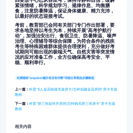
四要放平心态从容应考，保持冷静和自信，缓解
紧张情绪，科学规划学习、规律作息、均衡膳
食，注意防暑降温，保证身体健康、精力充沛，
以最好的状态迎接考试。
考前，教育部已会同有关部门专门作出部署，要
求各地坚持以考生为本，持续开展“高考护航行
动”，加强治安出行、食宿卫生、防暑降温、噪声
治理、心理辅导等综合保障，为符合条件的残疾
考生等特殊困难群体提供合理便利，充分做好考
试期间可能出现的极端天气、自然灾害等突发情
况的应对准备工作，全方位确保高考安全、平
稳、顺利举行。
实测辅助“wepoker德扑有没有作弊”详细分享装挂步骤教程
上一篇：
科普“6人金花链接充值房卡/怎样创建金花房间”房卡充值
教程
下一篇：
科普“拼三张如何开房间/怎样购买拼三张房卡”房卡充值
教程
相关内容