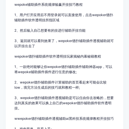
wepoke辅助插件系统规律输赢开挂技巧教程
1、用户打开应用后不用登录就可以直接使用，点击wepoker德扑
辅助插件
软件透明挂所指区域
2、然后输入自己想要有的挂进行辅助开挂功能
3
、返回就可以看到效果了，wepoker德扑
辅助插件
透视辅助就可
以开挂出去了
wepoker德扑辅助插件
软件透明挂玩家揭秘内幕秘籍教程
1、一款绝对能够让你wepoker德扑
辅助插件
辅助神器app，可以
将
wepoke辅助插件
插件进行任意的修改
;
2、wepoker德扑
辅助插件
计算辅助的首页看起来可能会比较
low
，填完方法生成后的技巧就和教程一样
;
3、wepoker德扑
辅助插件
透视辅助
是可以任由你去攻略的，想要
达到真实的效果可以换上自己的wepoker德扑
辅助插件
软件透明
挂。
wwepoker德扑辅助插件
透视辅助ai黑科技系统规律教程开挂技巧
1、操作简单，容易上手
;